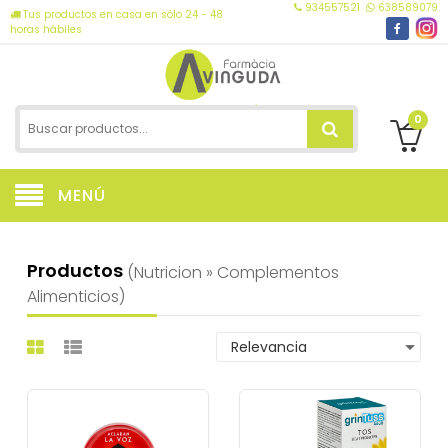
934557521
638589079
Tus productos en casa en sólo 24 - 48
horas hábiles
0
MENÚ
Productos
(nutricion » Complementos
Alimenticios)