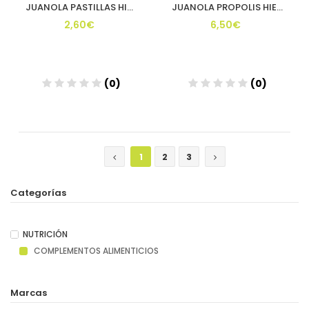
JUANOLA PASTILLAS HIERBABUENA 54 G
JUANOLA PROPOLIS HIEDRA PASTILLAS BLANDAS MIEL L
2,60€
6,50€
(0)
(0)
Añadir
Añadir
1
2
3
Categorías
NUTRICIÓN
COMPLEMENTOS ALIMENTICIOS
Marcas