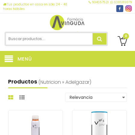
934557521
638589079
Tus productos en casa en sólo 24 - 48
horas hábiles
0
MENÚ
Productos
(nutricion » Adelgazar)