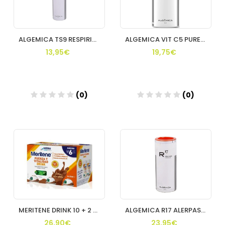
ALGEMICA TS9 RESPIRIOL DEFENSE JBE 175 ML
ALGEMICA VIT C5 PUREWAYC GREEN TEA ZN
13,95€
19,75€
(0)
(0)
Añadir
Añadir
MERITENE DRINK 10 + 2 CHOCOLATE
ALGEMICA R17 ALERPASIT CAPSULAS
26,90€
23,95€