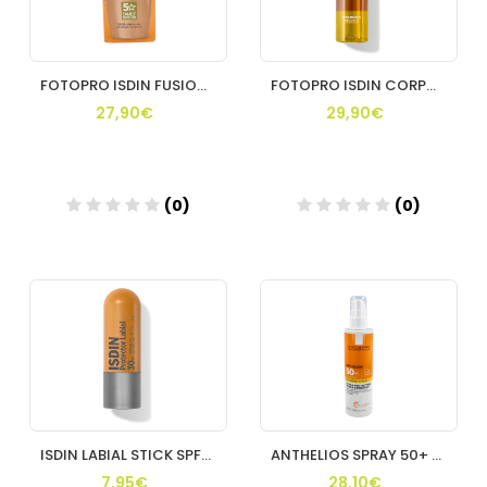
FOTOPRO ISDIN FUSION WATER 50+ COLOR MEDIUM
FOTOPRO ISDIN CORPORAL HYDRO OIL 30 200 ML
27,90€
29,90€
(0)
(0)
Añadir
Añadir
ISDIN LABIAL STICK SPF30 NARANJA
ANTHELIOS SPRAY 50+ 200 ML
7,95€
28,10€