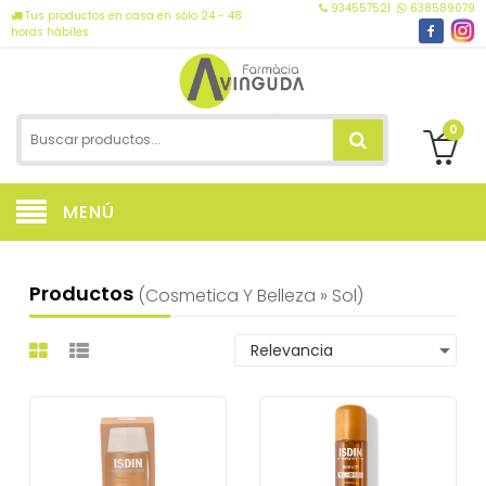
934557521
638589079
Tus productos en casa en sólo 24 - 48
horas hábiles
0
MENÚ
Productos
(cosmetica Y Belleza » Sol)