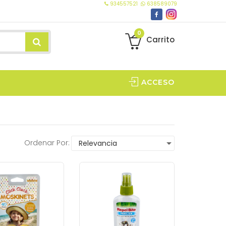
934557521
638589079
0
Carrito
ACCESO
Ordenar Por: