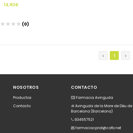
14,90€
(0)
Añadir
1
NOSOTROS
CONTACTO
Productos
Farmacia Avinguda
Contacto
Avinguda de la Mare de Déu de M
Barcelona (Barcelona)
934557521
farmaciacprat@cofb.net