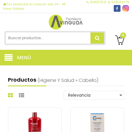
934557521
638589079
Tus productos en casa en sólo 24 - 48
horas hábiles
0
MENÚ
Productos
(higiene Y Salud » Cabello)