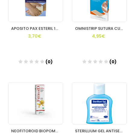
APOSITO PAX ESTERIL 15X15 CM SOBRES 5 U
OMNISTRIP SUTURA CUTANEA ESTERIL 6 MM X 38 MM 2U
3,70€
4,95€
(0)
(0)
Añadir
Añadir
NEOFITOROID BIOPOMADA 40 ML
STERILLIUM GEL ANTISEPTICO PIEL 50 ML