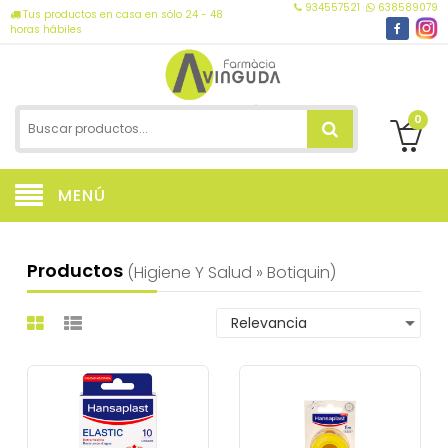
934557521
638589079
Tus productos en casa en sólo 24 - 48
horas hábiles
0
MENÚ
Productos
(higiene Y Salud » Botiquin)