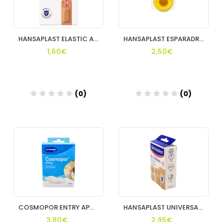
HANSAPLAST ELASTIC APOSITO ADHESIVO 10 UNIDADES
HANSAPLAST ESPARADRAPO HIPOALERGICO PAPEL
1,60€
2,50€
(0)
(0)
Añadir
Añadir
COSMOPOR ENTRY APOSITO ESTERIL 72 X 5 CM 10 U
HANSAPLAST UNIVERSAL APOSITO ADHESIVO SURTIDO 40
3,80€
2,95€