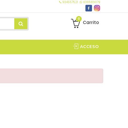
934557521
638589079
0
Carrito
ACCESO