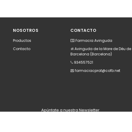
NOSOTROS
CONTACTO
Productos
Farmacia Avinguda
Contacto
Avinguda de la Mare de Déu de M
Barcelona (Barcelona)
934557521
farmaciacprat@cofb.net
Apúntate a nuestra Newsletter
Escribe aquí tu email...
Suscribirse
He leído y acepto la
pólitica de privacidad